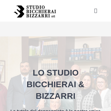
Skip
to
Toggle
content
Naviga
HOME
CHI SIAMO
LO STUDIO
BICCHIERAI &
BIZZARRI